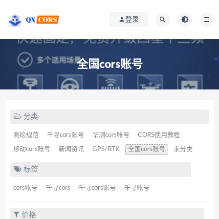
登录
全国cors账号
分类
测绘规范
千寻cors账号
华测cors账号
CORS使用教程
移动cors账号
新闻资讯
GPS/RTK
全国cors账号
未分类
标签
cors账号
千寻cors
千寻cors账号
千寻账号
价格