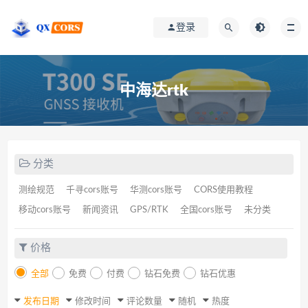
登录
中海达rtk
分类
测绘规范
千寻cors账号
华测cors账号
CORS使用教程
移动cors账号
新闻资讯
GPS/RTK
全国cors账号
未分类
价格
全部
免费
付费
钻石免费
钻石优惠
发布日期
修改时间
评论数量
随机
热度