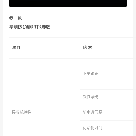
参 数
华测E91智能RTK参数
项目
内 容
卫星跟踪
操作系统
接收机特性
防水透气膜
初始化时间