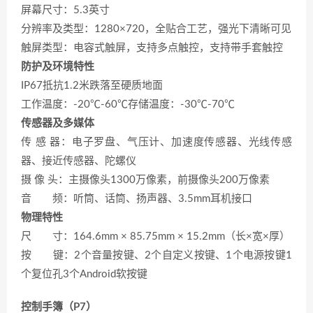
屏幕尺寸：5.3英寸
分辨率及类型：1280×720，全贴合工艺，强光下清晰可见
触屏类型：电容式触屏，支持多点触控，支持带手套触控
防护及环境特性
IP67抵抗1.2米跌落至硬质地面
工作温度：-20℃-60℃存储温度：-30℃-70℃
传感器及多媒体
传 感 器：电子罗盘、气压计、加速度传感器、光线传感
器、接近传感器、陀螺仪
摄 像 头：主摄像头1300万像素，前摄像头200万像素
音 频：听筒、话筒、扬声器、3.5mm耳机接口
物理特性
尺 寸：164.6mm × 85.75mm × 15.2mm（长×宽×厚）
按 键：2个音量按键、2个自定义按键、1个电源按键1
个复位孔3个Android软按键
控制手簿（P7）