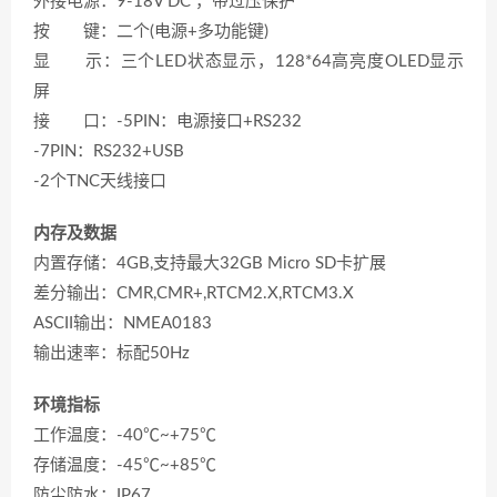
外接电源：9-18V DC ，带过压保护
按 键：二个(电源+多功能键)
显 示：三个LED状态显示，128*64高亮度OLED显示
屏
接 口：-5PIN：电源接口+RS232
-7PIN：RS232+USB
-2个TNC天线接口
内存及数据
内置存储：4GB,支持最大32GB Micro SD卡扩展
差分输出：CMR,CMR+,RTCM2.X,RTCM3.X
ASCII输出：NMEA0183
输出速率：标配50Hz
环境指标
工作温度：-40℃~+75℃
存储温度：-45℃~+85℃
防尘防水：IP67