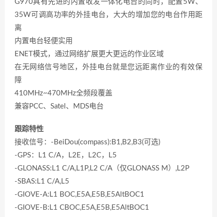
G970具有先进的内置收发一体化电台的同时，配置5W、
35W可调高功率的外挂电台，大大的增加您的电台作用距
离
内置电台轻便实用
ENET模式，通过网络扩展更大更远的作业区域
在无网络信号地区，外挂电台就是您远距离作业的有效保
障
410MHz~470MHz全频段覆盖
兼容PCC、Satel、MDS电台
跟踪特性
接收信号：-BeiDou(compass):B1,B2,B3(可选)
-GPS：L1 C/A，L2E，L2C，L5
-GLONASS:L1 C/A,L1P,L2 C/A（仅GLONASS M）,L2P
-SBAS:L1 C/A,L5
-GIOVE-A:L1 BOC,E5A,E5B,E5AltBOC1
-GIOVE-B:L1 CBOC,E5A,E5B,E5AltBOC1